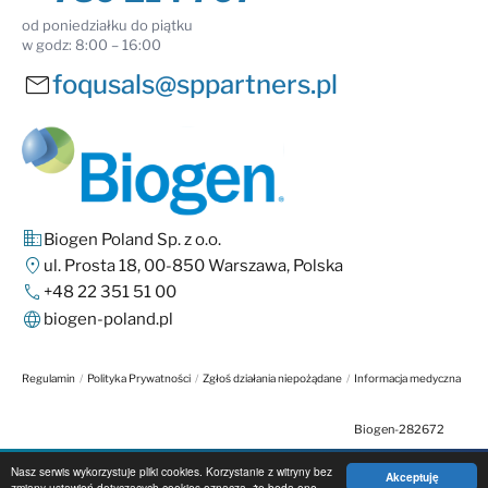
od poniedziałku do piątku
w godz: 8:00 – 16:00
mail
foqusals@sppartners.pl
business
Biogen Poland Sp. z o.o.
location_on
ul. Prosta 18, 00-850 Warszawa, Polska
call
+48 22 351 51 00
language
biogen-poland.pl
Regulamin
/
Polityka Prywatności
/
Zgłoś działania niepożądane
/
Informacja medyczna
Biogen-282672
Nasz serwis wykorzystuje pliki cookies. Korzystanie z witryny bez
Akceptuję
Organizator wykonawczy:
zmiany ustawień dotyczących cookies oznacza, że będą one