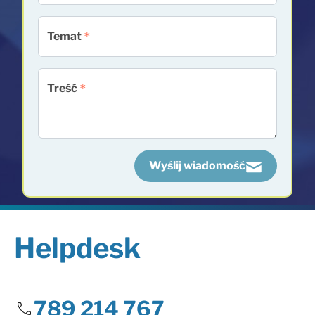
Temat
Treść
Wyślij wiadomość
Helpdesk
789 214 767
call